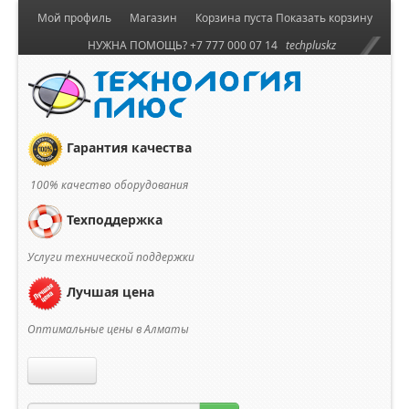
Мой профиль
Магазин
Корзина пуста
Показать корзину
НУЖНА ПОМОЩЬ? +7 777 000 07 14
techpluskz
Гарантия качества
100% качество оборудования
Техподдержка
Услуги технической поддержки
Лучшая цена
Оптимальные цены в Алматы