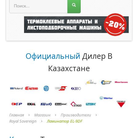
Меню магазина
Главная
О компании
Прайс лист
Официальный
Дилер В
Каталог
Казахстане
ROLAND
ORACAL
Главная
Магазин
Производители
Royal Sovereign
Ламинатор EL-9DF