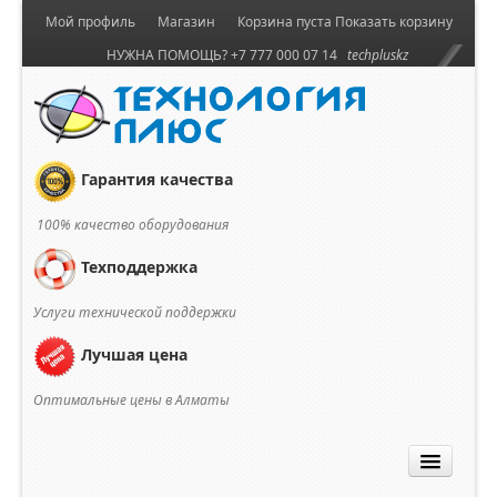
Мой профиль
Магазин
Корзина пуста
Показать корзину
НУЖНА ПОМОЩЬ? +7 777 000 07 14
techpluskz
Гарантия качества
100% качество оборудования
Техподдержка
Услуги технической поддержки
Лучшая цена
Оптимальные цены в Алматы