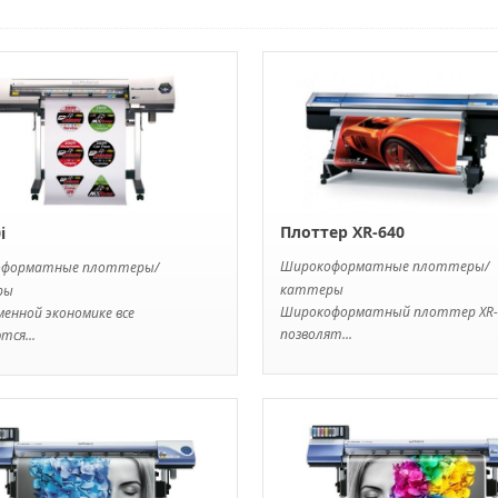
Плоттер XR-640
i
Широкоформатные плоттеры/
оформатные плоттеры/
каттеры
ры
Широкоформатный плоттер XR-
менной экономике все
позволят...
ся...