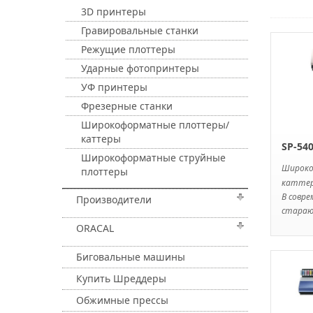
3D принтеры
Гравировальные станки
Режущие плоттеры
Ударные фотопринтеры
УФ принтеры
Фрезерные станки
Широкоформатные плоттеры/
каттеры
SP-540
Широкоформатные струйные
Широк
плоттеры
катте
В совре
Производители
старают
ORACAL
Биговальные машины
Купить Шреддеры
Обжимные прессы