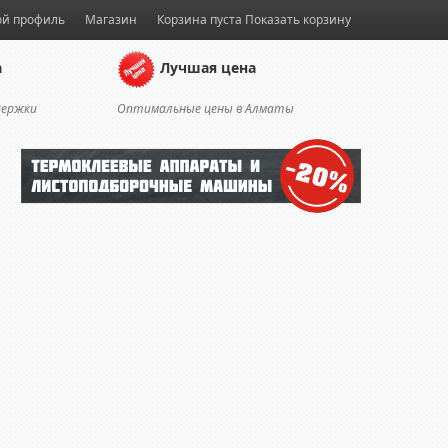
й профиль
Магазин
Корзина пуста
Показать корзину
а
Лучшая цена
держки
Оптимальные цены в Алматы