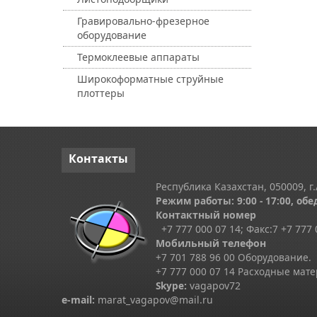
Гравировально-фрезерное
оборудование
Термоклеевые аппараты
Широкоформатные струйные
плоттеры
Контакты
Республика Казахстан, 050009, г.
Режим работы: 9:00 - 17:00, обед
Контактный номер
+7 777 000 07 14; Факс:
7
+7 777 
Мобильный телефон
+7 701 788 96 00 Оборудование.
+7 777 000 07 14 Расходные мат
Skype
:
vagapov72
e-mail:
marat_vagapov@mail.ru