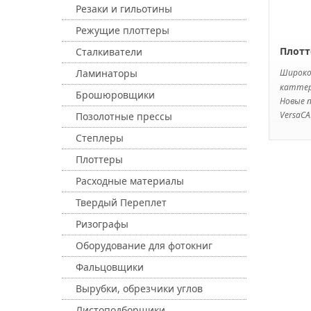
Резаки и гильотины
Режущие плоттеры
Плотт
Сталкиватели
Широк
Ламинаторы
катте
Брошюровщики
Новые 
VersaCA
Позолотные прессы
Степлеры
Плоттеры
Расходные материалы
Твердый Переплет
Ризографы
Оборудование для фотокниг
Фальцовщики
Вырубки, обрезчики углов
Листоподборщики