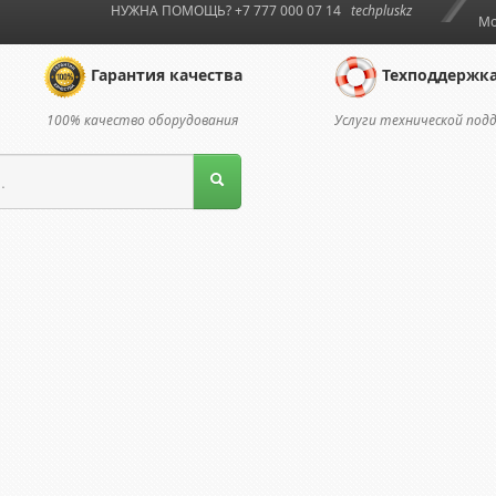
НУЖНА ПОМОЩЬ? +7 777 000 07 14
techpluskz
Мо
Гарантия качества
Техподдержк
100% качество оборудования
Услуги технической под