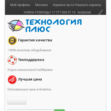
Мой профиль
Магазин
Корзина пуста
Показать корзину
НУЖНА ПОМОЩЬ? +7 777 000 07 14
techpluskz
Гарантия качества
100% качество оборудования
Техподдержка
Услуги технической поддержки
Лучшая цена
Оптимальные цены в Алматы