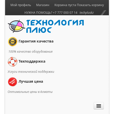
Мой профиль
Магазин
Корзина пуста
Показать корзину
НУЖНА ПОМОЩЬ? +7 777 000 07 14
techpluskz
Гарантия качества
100% качество оборудования
Техподдержка
Услуги технической поддержки
Лучшая цена
Оптимальные цены в Алматы