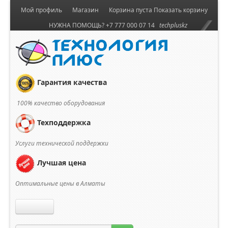
Мой профиль
Магазин
Корзина пуста
Показать корзину
НУЖНА ПОМОЩЬ? +7 777 000 07 14
techpluskz
Гарантия качества
100% качество оборудования
Техподдержка
Услуги технической поддержки
Лучшая цена
Оптимальные цены в Алматы