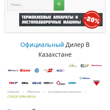
Меню магазина
Главная
О компании
Прайс лист
Официальный
Дилер В
Каталог
Казахстане
ROLAND
ORACAL
Главная
Магазин
Биговальные машины
CYKLOS GPM 450 SA