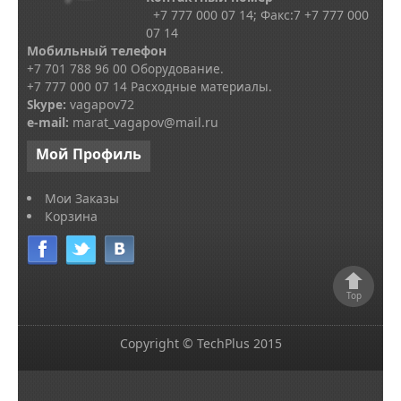
+7 777 000 07 14; Факс:
7
+7 777 000
07 14
Мобильный телефон
+7 701 788 96 00 Оборудование.
+7 777 000 07 14 Расходные материалы.
Skype
:
vagapov72
e-mail:
marat_vagapov@mail.ru
Мой
Профиль
Мои Заказы
Корзина
Top
Copyright © TechPlus 2015