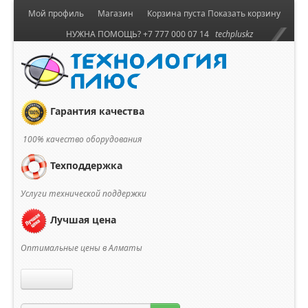
Мой профиль
Магазин
Корзина пуста
Показать корзину
НУЖНА ПОМОЩЬ? +7 777 000 07 14
techpluskz
Гарантия качества
100% качество оборудования
Техподдержка
Услуги технической поддержки
Лучшая цена
Оптимальные цены в Алматы