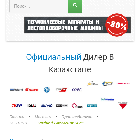
Меню магазина
Главная
О компании
Прайс лист
Официальный
Дилер В
Каталог
Казахстане
ROLAND
ORACAL
Главная
Магазин
Производители
FASTBIND
Fastbind FotoMount F42™