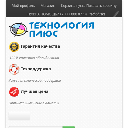
Мой профиль
Магазин
Корзина пуста
Показать корзину
НУЖНА ПОМОЩЬ? +7 777 000 07 14
techpluskz
Гарантия качества
100% качество оборудования
Техподдержка
Услуги технической поддержки
Лучшая цена
Оптимальные цены в Алматы