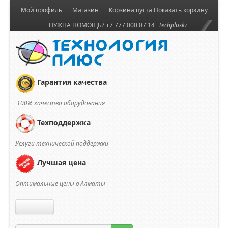
Мой профиль
Магазин
Корзина пуста
Показать корзину
НУЖНА ПОМОЩЬ? +7 777 000 07 14
techpluskz
Гарантия качества
100% качество оборудования
Техподдержка
Услуги технической поддержки
Лучшая цена
Оптимальные цены в Алматы