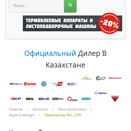
Меню магазина
Главная
О компании
Прайс лист
Официальный
Дилер В
Каталог
Казахстане
ROLAND
ORACAL
Главная
Магазин
Производители
Royal Sovereign
Ламинатор RSL-2701