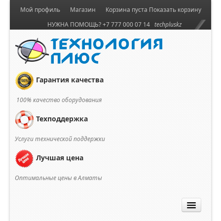
Мой профиль
Магазин
Корзина пуста
Показать корзину
НУЖНА ПОМОЩЬ? +7 777 000 07 14
techpluskz
Гарантия качества
100% качество оборудования
Техподдержка
Услуги технической поддержки
Лучшая цена
Оптимальные цены в Алматы