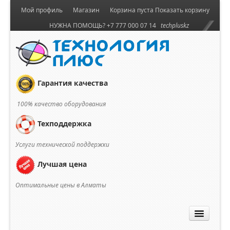
Мой профиль
Магазин
Корзина пуста
Показать корзину
НУЖНА ПОМОЩЬ? +7 777 000 07 14
techpluskz
Гарантия качества
100% качество оборудования
Техподдержка
Услуги технической поддержки
Лучшая цена
Оптимальные цены в Алматы