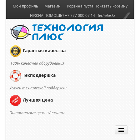
Мой профиль
Магазин
Корзина пуста
Показать корзину
НУЖНА ПОМОЩЬ? +7 777 000 07 14
techpluskz
Гарантия качества
100% качество оборудования
Техподдержка
Услуги технической поддержки
Лучшая цена
Оптимальные цены в Алматы