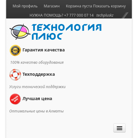
Мой профиль
Магазин
Корзина пуста
Показать корзину
НУЖНА ПОМОЩЬ? +7 777 000 07 14
techpluskz
Гарантия качества
100% качество оборудования
Техподдержка
Услуги технической поддержки
Лучшая цена
Оптимальные цены в Алматы