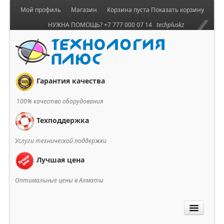
Мой профиль
Магазин
Корзина пуста
Показать корзину
НУЖНА ПОМОЩЬ? +7 777 000 07 14
techpluskz
Гарантия качества
100% качество оборудования
Техподдержка
Услуги технической поддержки
Лучшая цена
Оптимальные цены в Алматы