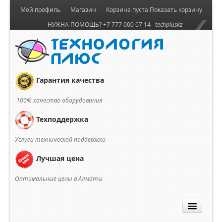
Мой профиль
Магазин
Корзина пуста
Показать корзину
НУЖНА ПОМОЩЬ? +7 777 000 07 14
techpluskz
Гарантия качества
100% качество оборудования
Техподдержка
Услуги технической поддержки
Лучшая цена
Оптимальные цены в Алматы