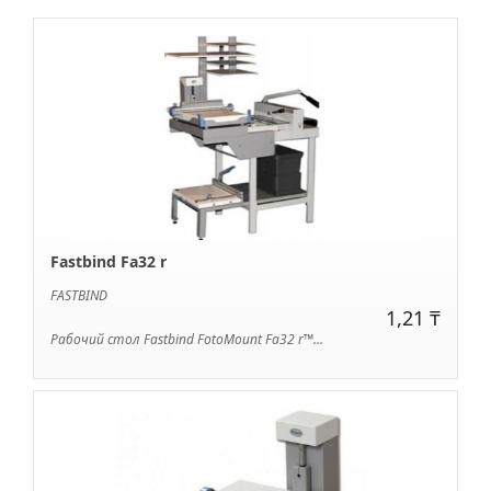
Fastbind Fa32 r
FASTBIND
1,21 ₸
Рабочий стол Fastbind FotoMount Fa32 r™...