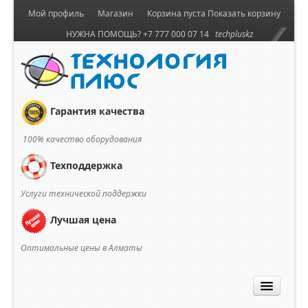
Мой профиль
Магазин
Корзина пуста
Показать корзину
НУЖНА ПОМОЩЬ? +7 777 000 07 14
techpluskz
Гарантия качества
100% качество оборудования
Техподдержка
Услуги технической поддержки
Лучшая цена
Оптимальные цены в Алматы