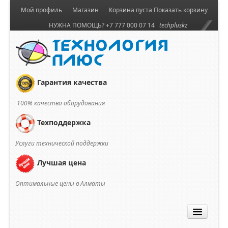
Мой профиль
Магазин
Корзина пуста
Показать корзину
НУЖНА ПОМОЩЬ? +7 777 000 07 14
techpluskz
Гарантия качества
100% качество оборудования
Техподдержка
Услуги технической поддержки
Лучшая цена
Оптимальные цены в Алматы