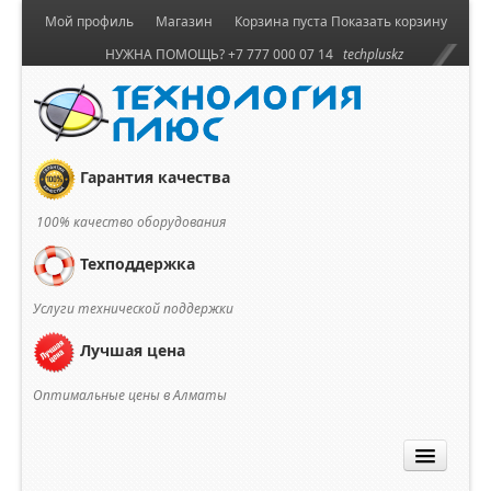
Мой профиль
Магазин
Корзина пуста
Показать корзину
НУЖНА ПОМОЩЬ? +7 777 000 07 14
techpluskz
Гарантия качества
100% качество оборудования
Техподдержка
Услуги технической поддержки
Лучшая цена
Оптимальные цены в Алматы