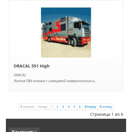
ORACAL 551 High
ORACAL
Литая ПВХ-пленка с глянцевой поверхностью и...
В начало
Назад
1
2
3
4
5
6
Вперёд
В конец
Страница 1 из 6
Контакты