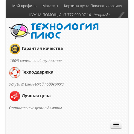
Мой профиль
Магазин
Корзина пуста
Показать корзину
НУЖНА ПОМОЩЬ? +7 777 000 07 14
techpluskz
Гарантия качества
100% качество оборудования
Техподдержка
Услуги технической поддержки
Лучшая цена
Оптимальные цены в Алматы