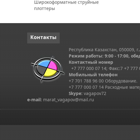
Широкоформатные струйные
плоттеры
Контакты
Республика Казахстан, 050009, г.
Режим работы: 9:00 - 17:00, обед
Контактный номер
+7 777 000 07 14; Факс:
7
+7 777 
Мобильный телефон
+7 701 788 96 00 Оборудование.
+7 777 000 07 14 Расходные мат
Skype
:
vagapov72
e-mail:
marat_vagapov@mail.ru