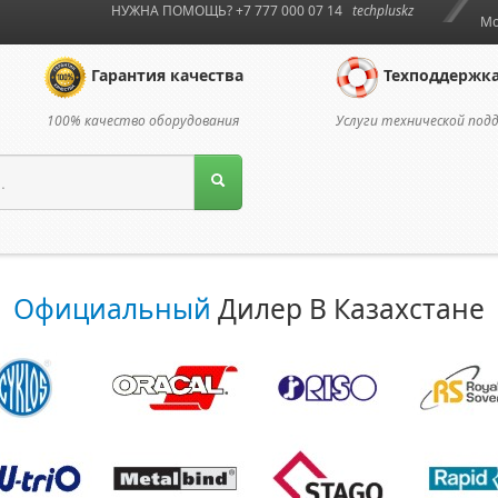
НУЖНА ПОМОЩЬ? +7 777 000 07 14
techpluskz
Мо
Гарантия качества
Техподдержк
100% качество оборудования
Услуги технической под
Официальный
Дилер В Казахстане