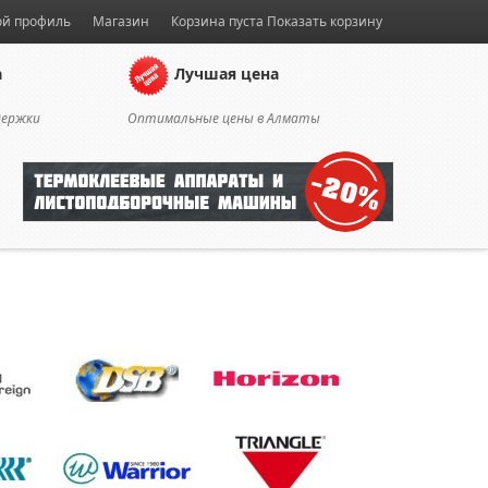
й профиль
Магазин
Корзина пуста
Показать корзину
а
Лучшая цена
держки
Оптимальные цены в Алматы