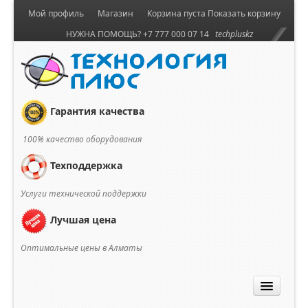
Мой профиль
Магазин
Корзина пуста
Показать корзину
НУЖНА ПОМОЩЬ? +7 777 000 07 14
techpluskz
Гарантия качества
100% качество оборудования
Техподдержка
Услуги технической поддержки
Лучшая цена
Оптимальные цены в Алматы