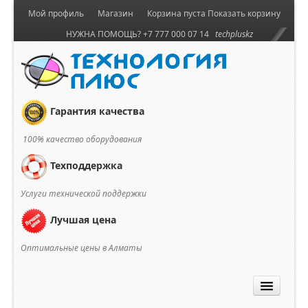
Мой профиль
Магазин
Корзина пуста
Показать корзину
НУЖНА ПОМОЩЬ? +7 777 000 07 14
techpluskz
Гарантия качества
100% качество оборудования
Техподдержка
Услуги технической поддержки
Лучшая цена
Оптимальные цены в Алматы