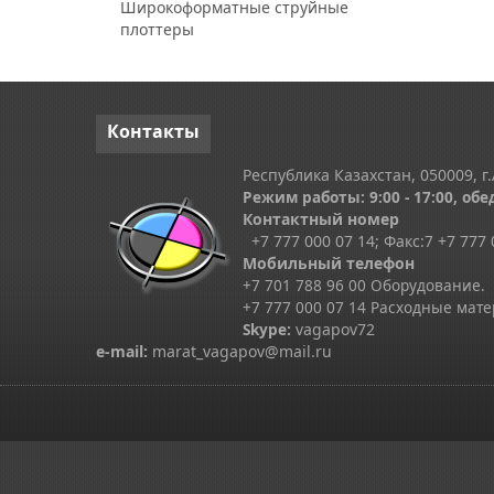
Широкоформатные струйные
плоттеры
Контакты
Республика Казахстан, 050009, г.
Режим работы: 9:00 - 17:00, обед
Контактный номер
+7 777 000 07 14; Факс:
7
+7 777 
Мобильный телефон
+7 701 788 96 00 Оборудование.
+7 777 000 07 14 Расходные мат
Skype
:
vagapov72
e-mail:
marat_vagapov@mail.ru