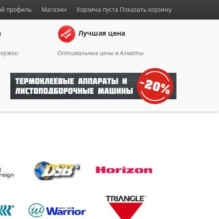
й профиль
Магазин
Корзина пуста
Показать корзину
а
Лучшая цена
держки
Оптимальные цены в Алматы