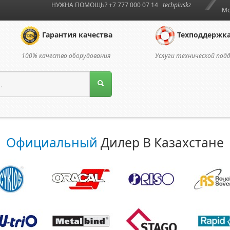
НУЖНА ПОМОЩЬ? +7 777 000 07 14
techpluskz
Мо
Гарантия качества
Техподдержк
100% качество оборудования
Услуги технической под
Официальный
Дилер В Казахстане