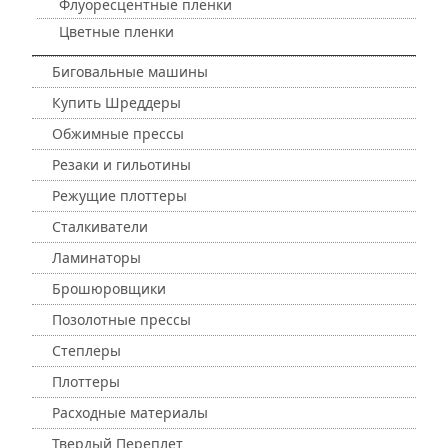
Флуоресцентные пленки
Цветные пленки
Биговальные машины
Купить Шреддеры
Обжимные прессы
Резаки и гильотины
Режущие плоттеры
Сталкиватели
Ламинаторы
Брошюровщики
Позолотные прессы
Степлеры
Плоттеры
Расходные материалы
Твердый Переплет