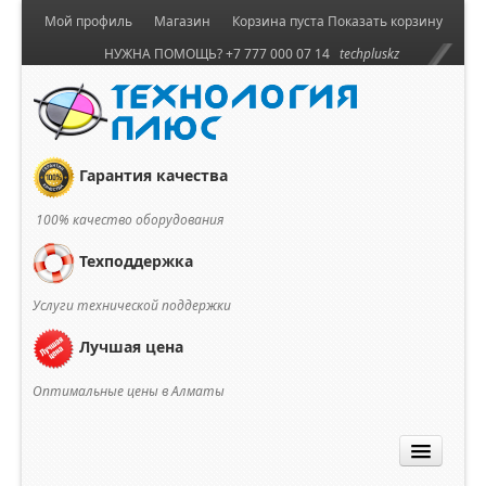
Мой профиль
Магазин
Корзина пуста
Показать корзину
НУЖНА ПОМОЩЬ? +7 777 000 07 14
techpluskz
Гарантия качества
100% качество оборудования
Техподдержка
Услуги технической поддержки
Лучшая цена
Оптимальные цены в Алматы