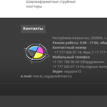
Широкоформатные струйные
плоттеры
Контакты
Республика Казахстан, 050009, г.
Режим работы: 9:00 - 17:00, обед
Контактный номер
+7 777 000 07 14; Факс:
7
+7 777 
Мобильный телефон
+7 701 788 96 00 Оборудование.
+7 777 000 07 14 Расходные мат
Skype
:
vagapov72
e-mail:
marat_vagapov@mail.ru