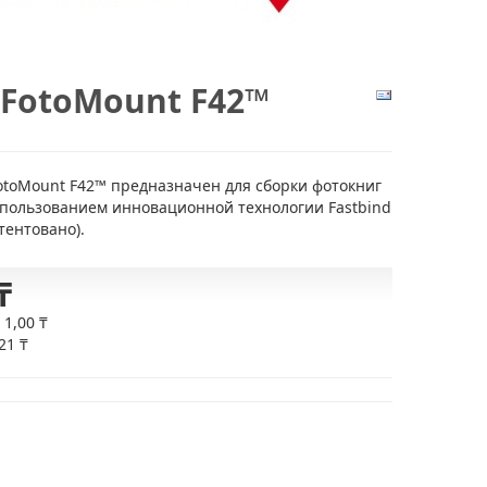
 FotoMount F42™
FotoMount F42™ предназначен для сборки фотокниг
использованием инновационной технологии Fastbind
тентовано).
₸
:
1,00 ₸
21 ₸