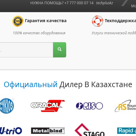
НУЖНА ПОМОЩЬ? +7 777 000 07 14
techpluskz
Мо
Гарантия качества
Техподдержк
100% качество оборудования
Услуги технической под
Официальный
Дилер В Казахстане