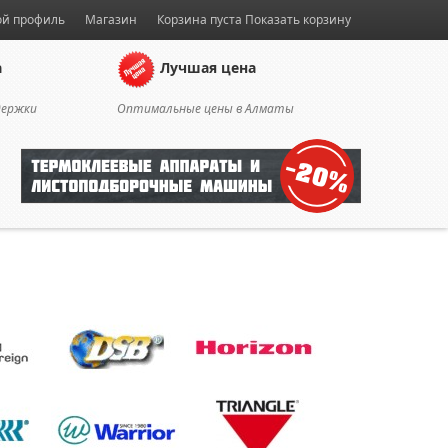
й профиль
Магазин
Корзина пуста
Показать корзину
а
Лучшая цена
держки
Оптимальные цены в Алматы