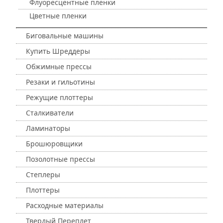
Флуоресцентные пленки
Цветные пленки
Биговальные машины
Купить Шреддеры
Обжимные прессы
Резаки и гильотины
Режущие плоттеры
Сталкиватели
Ламинаторы
Брошюровщики
Позолотные прессы
Степлеры
Плоттеры
Расходные материалы
Твердый Переплет