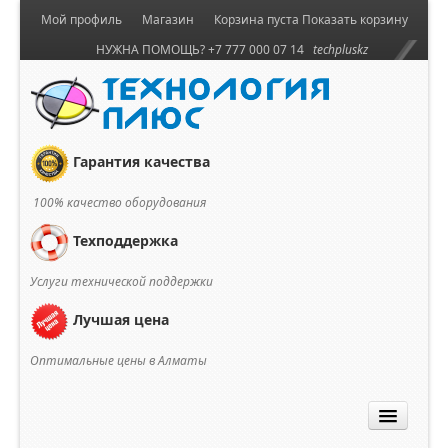
Мой профиль
Магазин
Корзина пуста
Показать корзину
НУЖНА ПОМОЩЬ? +7 777 000 07 14
techpluskz
Гарантия качества
100% качество оборудования
Техподдержка
Услуги технической поддержки
Лучшая цена
Оптимальные цены в Алматы