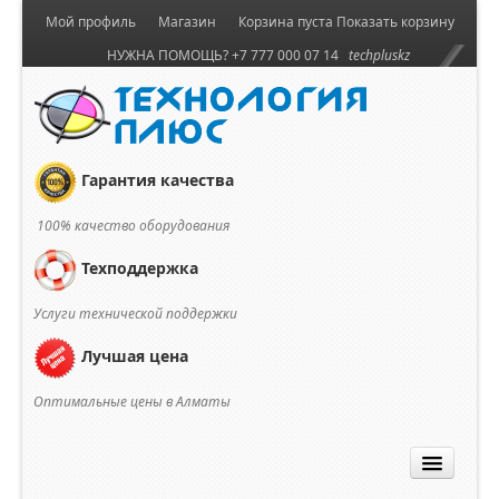
Мой профиль
Магазин
Корзина пуста
Показать корзину
НУЖНА ПОМОЩЬ? +7 777 000 07 14
techpluskz
Гарантия качества
100% качество оборудования
Техподдержка
Услуги технической поддержки
Лучшая цена
Оптимальные цены в Алматы