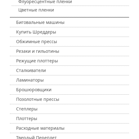
Флуоресцентные пленки
Цветные пленки
Биговальные машины
Купить Шреддеры
Обжимные прессы
Резаки и гильотины
Режущие плоттеры
Сталкиватели
Ламинаторы
Брошюровщики
Позолотные прессы
Степлеры
Плоттеры
Расходные материалы
Твердый Переплет