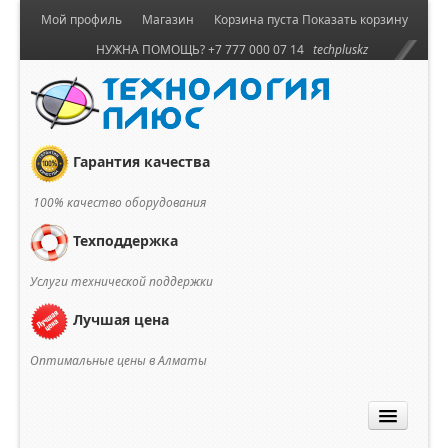
Мой профиль
Магазин
Корзина пуста
Показать корзину
НУЖНА ПОМОЩЬ? +7 777 000 07 14
techpluskz
Гарантия качества
100% качество оборудования
Техподдержка
Услуги технической поддержки
Лучшая цена
Оптимальные цены в Алматы