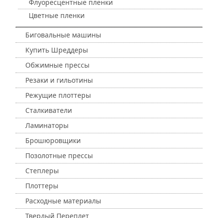
Флуоресцентные пленки
Цветные пленки
Биговальные машины
Купить Шреддеры
Обжимные прессы
Резаки и гильотины
Режущие плоттеры
Сталкиватели
Ламинаторы
Брошюровщики
Позолотные прессы
Степлеры
Плоттеры
Расходные материалы
Твердый Переплет