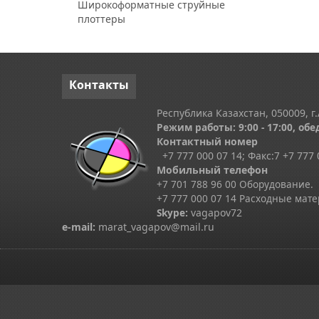
Широкоформатные струйные
плоттеры
Контакты
Республика Казахстан, 050009, г.
Режим работы: 9:00 - 17:00, обед
Контактный номер
+7 777 000 07 14; Факс:
7
+7 777 
Мобильный телефон
+7 701 788 96 00 Оборудование.
+7 777 000 07 14 Расходные мат
Skype
:
vagapov72
e-mail:
marat_vagapov@mail.ru