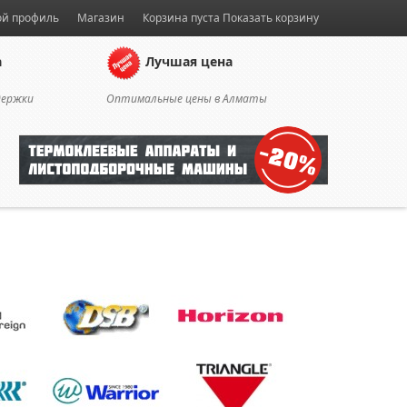
й профиль
Магазин
Корзина пуста
Показать корзину
а
Лучшая цена
держки
Оптимальные цены в Алматы