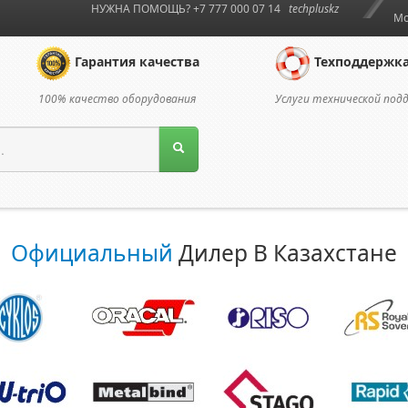
НУЖНА ПОМОЩЬ? +7 777 000 07 14
techpluskz
Мо
Гарантия качества
Техподдержк
100% качество оборудования
Услуги технической под
Официальный
Дилер В Казахстане