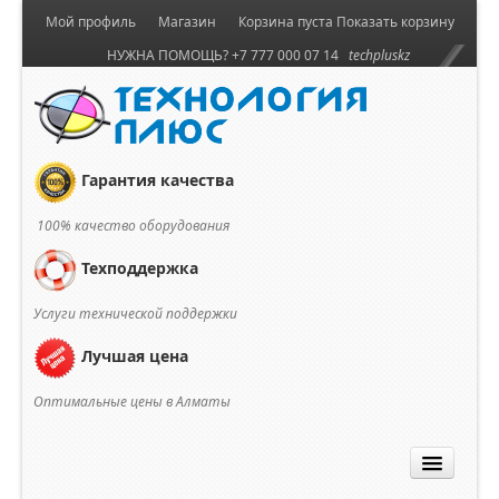
Мой профиль
Магазин
Корзина пуста
Показать корзину
НУЖНА ПОМОЩЬ? +7 777 000 07 14
techpluskz
Гарантия качества
100% качество оборудования
Техподдержка
Услуги технической поддержки
Лучшая цена
Оптимальные цены в Алматы