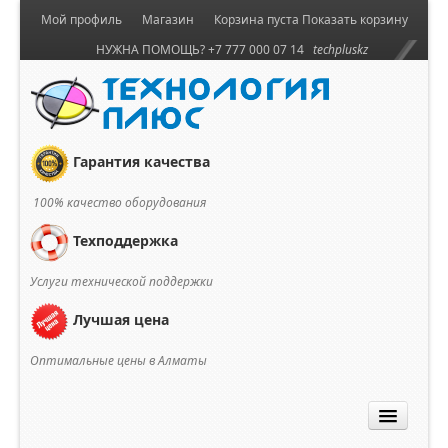
Мой профиль
Магазин
Корзина пуста
Показать корзину
НУЖНА ПОМОЩЬ? +7 777 000 07 14
techpluskz
Гарантия качества
100% качество оборудования
Техподдержка
Услуги технической поддержки
Лучшая цена
Оптимальные цены в Алматы