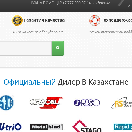
НУЖНА ПОМОЩЬ? +7 777 000 07 14
techpluskz
Мо
Гарантия качества
Техподдержк
100% качество оборудования
Услуги технической под
Официальный
Дилер В Казахстане