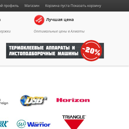
й профиль
Магазин
Корзина пуста
Показать корзину
а
Лучшая цена
держки
Оптимальные цены в Алматы