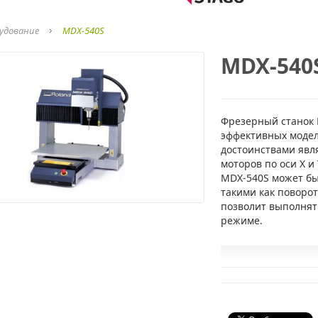
удование
MDX-540S
MDX-540
Фрезерный станок 
эффективных модел
достоинствами явл
моторов по оси X и
MDX-540S может бы
такими как поворот
позволит выполнят
режиме.