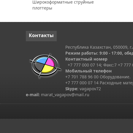
Широкоформатные струйные
плоттеры
Контакты
Республика Казахстан, 050009, г.
Режим работы: 9:00 - 17:00, обед
Контактный номер
+7 777 000 07 14; Факс:
7
+7 777 
Мобильный телефон
+7 701 788 96 00 Оборудование.
+7 777 000 07 14 Расходные мат
Skype
:
vagapov72
e-mail:
marat_vagapov@mail.ru