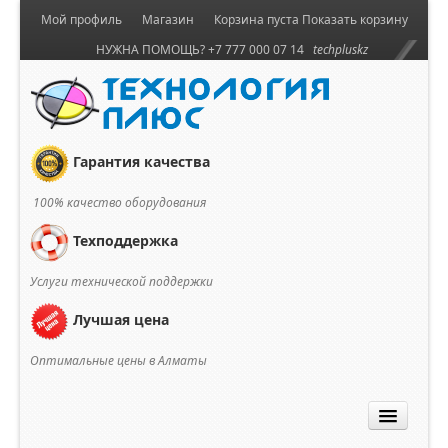
Мой профиль
Магазин
Корзина пуста
Показать корзину
НУЖНА ПОМОЩЬ? +7 777 000 07 14
techpluskz
Гарантия качества
100% качество оборудования
Техподдержка
Услуги технической поддержки
Лучшая цена
Оптимальные цены в Алматы