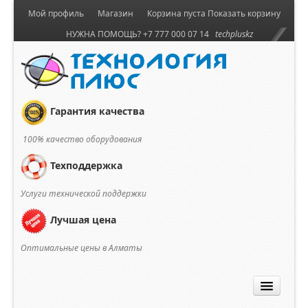
Мой профиль
Магазин
Корзина пуста
Показать корзину
НУЖНА ПОМОЩЬ? +7 777 000 07 14
techpluskz
Гарантия качества
100% качество оборудования
Техподдержка
Услуги технической поддержки
Лучшая цена
Оптимальные цены в Алматы