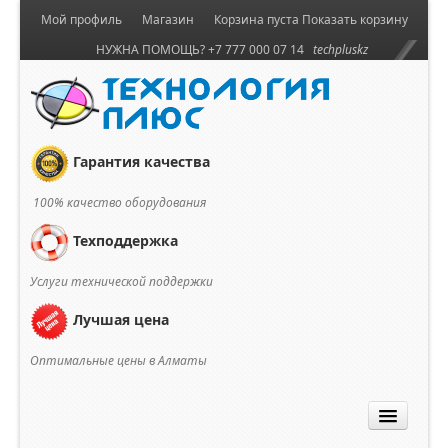
Мой профиль
Магазин
Корзина пуста
Показать корзину
НУЖНА ПОМОЩЬ? +7 777 000 07 14
techpluskz
Гарантия качества
100% качество оборудования
Техподдержка
Услуги технической поддержки
Лучшая цена
Оптимальные цены в Алматы