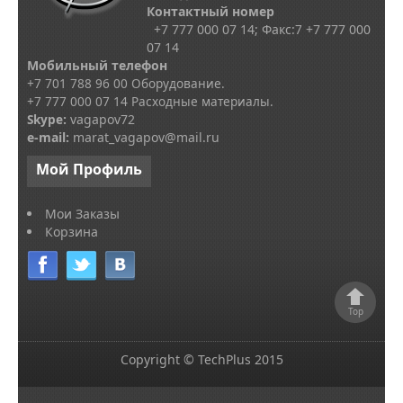
Контактный номер
+7 777 000 07 14; Факс:
7
+7 777 000
07 14
Мобильный телефон
+7 701 788 96 00 Оборудование.
+7 777 000 07 14 Расходные материалы.
Skype
:
vagapov72
e-mail:
marat_vagapov@mail.ru
Мой
Профиль
Мои Заказы
Корзина
Top
Copyright © TechPlus 2015