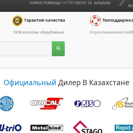
НУЖНА ПОМОЩЬ? +7 777 000 07 14
techpluskz
Мо
Гарантия качества
Техподдержк
100% качество оборудования
Услуги технической под
Официальный
Дилер В Казахстане