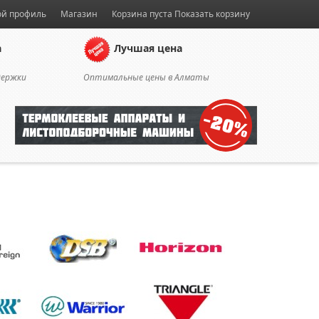
й профиль
Магазин
Корзина пуста
Показать корзину
а
Лучшая цена
держки
Оптимальные цены в Алматы