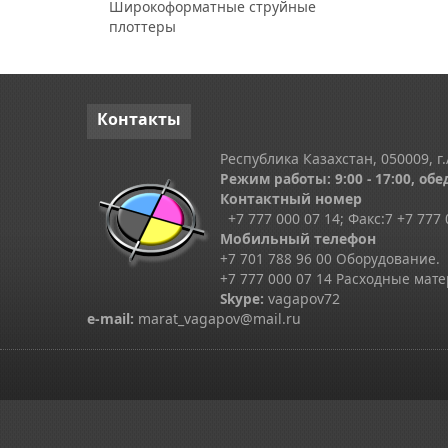
Широкоформатные струйные
плоттеры
Контакты
Республика Казахстан, 050009, г.
Режим работы: 9:00 - 17:00, обед
Контактный номер
+7 777 000 07 14; Факс:
7
+7 777 
Мобильный телефон
+7 701 788 96 00 Оборудование.
+7 777 000 07 14 Расходные мат
Skype
:
vagapov72
e-mail:
marat_vagapov@mail.ru