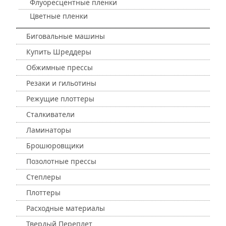
Флуоресцентные пленки
Цветные пленки
Биговальные машины
Купить Шреддеры
Обжимные прессы
Резаки и гильотины
Режущие плоттеры
Сталкиватели
Ламинаторы
Брошюровщики
Позолотные прессы
Степлеры
Плоттеры
Расходные материалы
Твердый Переплет