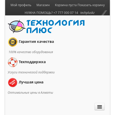
Мой профиль
Магазин
Корзина пуста
Показать корзину
НУЖНА ПОМОЩЬ? +7 777 000 07 14
techpluskz
Гарантия качества
100% качество оборудования
Техподдержка
Услуги технической поддержки
Лучшая цена
Оптимальные цены в Алматы