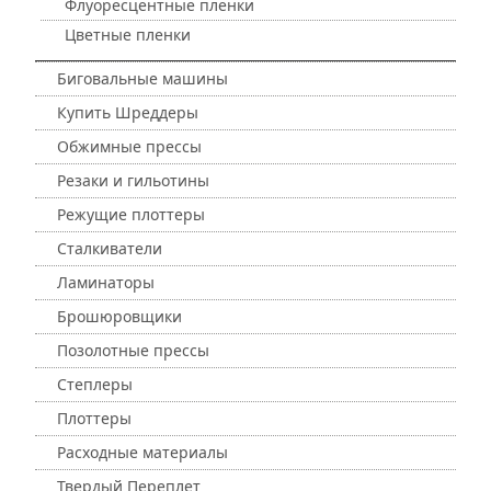
Флуоресцентные пленки
Цветные пленки
Биговальные машины
Купить Шреддеры
Обжимные прессы
Резаки и гильотины
Режущие плоттеры
Сталкиватели
Ламинаторы
Брошюровщики
Позолотные прессы
Степлеры
Плоттеры
Расходные материалы
Твердый Переплет