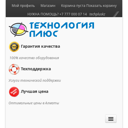
Мой профиль
Магазин
Корзина пуста
Показать корзину
НУЖНА ПОМОЩЬ? +7 777 000 07 14
techpluskz
Гарантия качества
100% качество оборудования
Техподдержка
Услуги технической поддержки
Лучшая цена
Оптимальные цены в Алматы