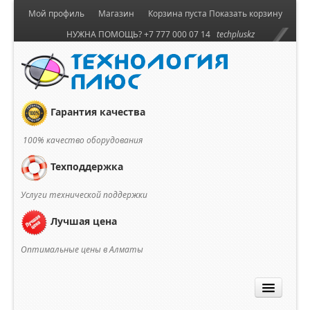
Мой профиль
Магазин
Корзина пуста
Показать корзину
НУЖНА ПОМОЩЬ? +7 777 000 07 14
techpluskz
Гарантия качества
100% качество оборудования
Техподдержка
Услуги технической поддержки
Лучшая цена
Оптимальные цены в Алматы