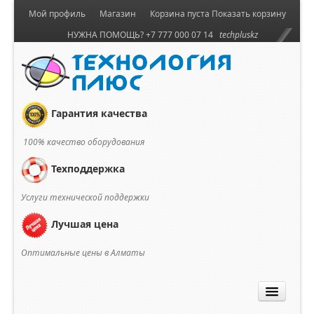
Мой профиль
Магазин
Корзина пуста
Показать корзину
НУЖНА ПОМОЩЬ? +7 777 000 07 14
techpluskz
Гарантия качества
100% качество оборудования
Техподдержка
Услуги технической поддержки
Лучшая цена
Оптимальные цены в Алматы