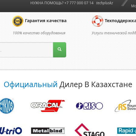
НУЖНА ПОМОЩЬ? +7 777 000 07 14
techpluskz
Мо
Гарантия качества
Техподдержк
100% качество оборудования
Услуги технической под
Официальный
Дилер В Казахстане