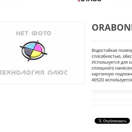
ORABOND
Водостойкая полиэ
способностью, обе
Используется для 
сплошного нанесен
картонную подложк
4052D используетс