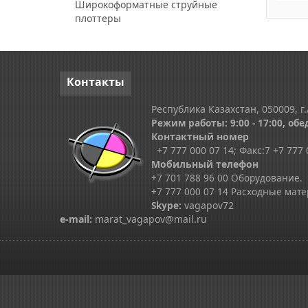
Широкоформатные струйные
плоттеры
Контакты
Республика Казахстан, 050009, г.
Режим работы: 9:00 - 17:00, обед
Контактный номер
+7 777 000 07 14; Факс:
7
+7 777 
Мобильный телефон
+7 701 788 96 00 Оборудование.
+7 777 000 07 14 Расходные мат
Skype
:
vagapov72
e-mail:
marat_vagapov@mail.ru