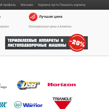
й профиль
Магазин
Корзина пуста
Показать корзину
а
Лучшая цена
держки
Оптимальные цены в Алматы