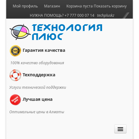
Мой профиль
Магазин
Корзина пуста
Показать корзину
НУЖНА ПОМОЩЬ? +7 777 000 07 14
techpluskz
Гарантия качества
100% качество оборудования
Техподдержка
Услуги технической поддержки
Лучшая цена
Оптимальные цены в Алматы