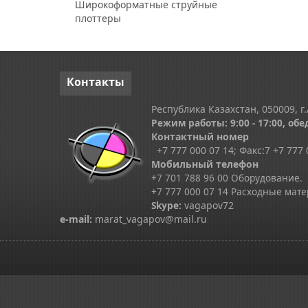
Широкоформатные струйные
плоттеры
Контакты
Республика Казахстан, 050009, г.
Режим работы: 9:00 - 17:00, обед
Контактный номер
+7 777 000 07 14; Факс:
7
+7 777 
Мобильный телефон
+7 701 788 96 00 Оборудование.
+7 777 000 07 14 Расходные мат
Skype
:
vagapov72
e-mail:
marat_vagapov@mail.ru