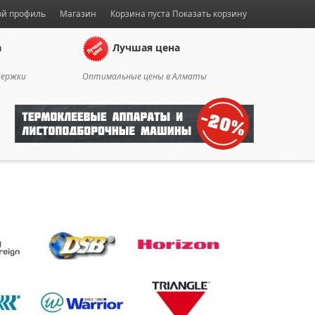
й профиль
Магазин
Корзина пуста
Показать корзину
а
Лучшая цена
держки
Оптимальные цены в Алматы