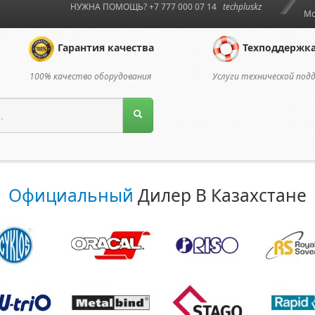
НУЖНА ПОМОЩЬ? +7 777 000 07 14
techpluskz
Мо
Гарантия качества
Техподдержк
100% качество оборудования
Услуги технической под
Официальный
Дилер В Казахстане