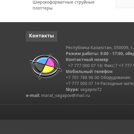
Широкоформатные струйные
плоттеры
Контакты
Республика Казахстан, 050009, г.
Режим работы: 9:00 - 17:00, обед
Контактный номер
+7 777 000 07 14; Факс:
7
+7 777 
Мобильный телефон
+7 701 788 96 00 Оборудование.
+7 777 000 07 14 Расходные мат
Skype
:
vagapov72
e-mail:
marat_vagapov@mail.ru