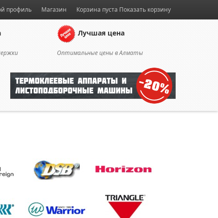
й профиль
Магазин
Корзина пуста
Показать корзину
а
Лучшая цена
держки
Оптимальные цены в Алматы