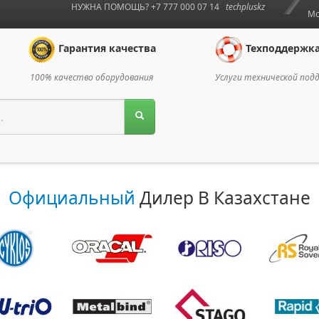
НУЖНА ПОМОЩЬ? +7 777 000 07 14
techpluskz
Мо
Гарантия качества
Техподдержк
100% качество оборудования
Услуги технической под
Официальный
Дилер В Казахстане