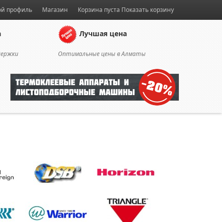
й профиль
Магазин
Корзина пуста
Показать корзину
а
Лучшая цена
держки
Оптимальные цены в Алматы