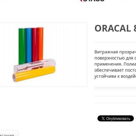
ORACAL 
Витражная прозрач
поверхностью для 
применения. Полиа
обеспечивает пост
устойчива к возде
исание