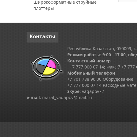
Широкоформатные струйные
плоттеры
Контакты
Республика Казахстан, 050009, г.
Режим работы: 9:00 - 17:00, обед
Контактный номер
+7 777 000 07 14; Факс:
7
+7 777 
Мобильный телефон
+7 701 788 96 00 Оборудование.
+7 777 000 07 14 Расходные мат
Skype
:
vagapov72
e-mail:
marat_vagapov@mail.ru