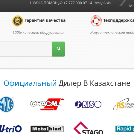
НУЖНА ПОМОЩЬ? +7 777 000 07 14
techpluskz
Мо
Гарантия качества
Техподдержк
100% качество оборудования
Услуги технической под
Официальный
Дилер В Казахстане