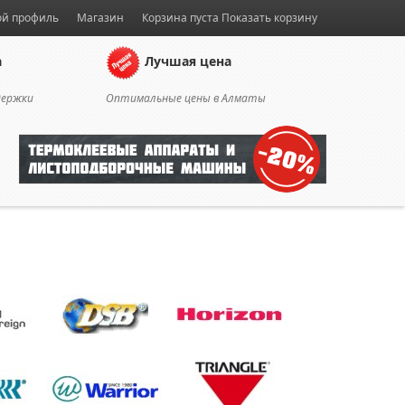
й профиль
Магазин
Корзина пуста
Показать корзину
а
Лучшая цена
держки
Оптимальные цены в Алматы