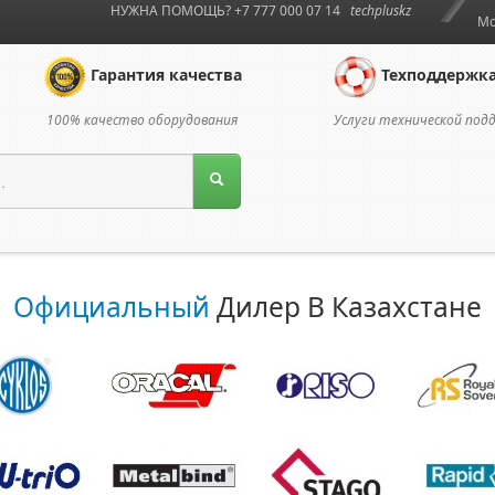
НУЖНА ПОМОЩЬ? +7 777 000 07 14
techpluskz
Мо
Гарантия качества
Техподдержк
100% качество оборудования
Услуги технической под
Официальный
Дилер В Казахстане