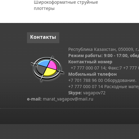
Широкоформатные струйные
плоттеры
Контакты
Республика Казахстан, 050009, г.
Режим работы: 9:00 - 17:00, обед
Контактный номер
+7 777 000 07 14; Факс:
7
+7 777 
Мобильный телефон
+7 701 788 96 00 Оборудование.
+7 777 000 07 14 Расходные мат
Skype
:
vagapov72
e-mail:
marat_vagapov@mail.ru