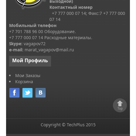
выходной)
Контактный номер
+7 777 000 07 14; Факс:
7
+7 777 000
07 14
Мобильный телефон
+7 701 788 96 00 Оборудование.
+7 777 000 07 14 Расходные материалы.
Skype
:
vagapov72
e-mail:
marat_vagapov@mail.ru
Мой
Профиль
Мои Заказы
Корзина
Top
Copyright © TechPlus 2015