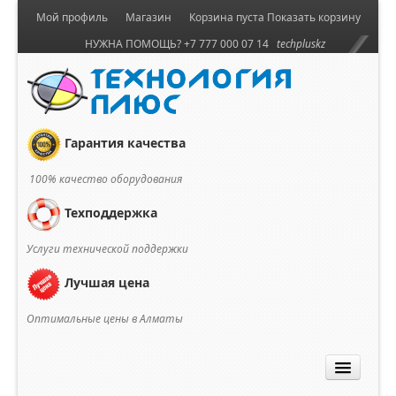
Мой профиль
Магазин
Корзина пуста
Показать корзину
НУЖНА ПОМОЩЬ? +7 777 000 07 14
techpluskz
Гарантия качества
100% качество оборудования
Техподдержка
Услуги технической поддержки
Лучшая цена
Оптимальные цены в Алматы