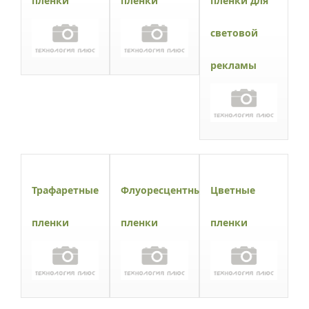
пленки
пленки
пленки для
световой
рекламы
Трафаретные
Флуоресцентные
Цветные
пленки
пленки
пленки