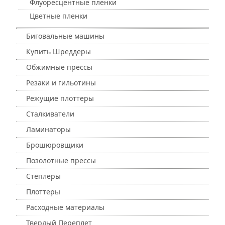
Флуоресцентные пленки
Цветные пленки
Биговальные машины
Купить Шреддеры
Обжимные прессы
Резаки и гильотины
Режущие плоттеры
Сталкиватели
Ламинаторы
Брошюровщики
Позолотные прессы
Степлеры
Плоттеры
Расходные материалы
Твердый Переплет