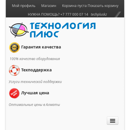
Мой профиль
Магазин
Корзина пуста
Показать корзину
НУЖНА ПОМОЩЬ? +7 777 000 07 14
techpluskz
Гарантия качества
100% качество оборудования
Техподдержка
Услуги технической поддержки
Лучшая цена
Оптимальные цены в Алматы