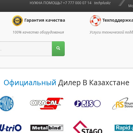
НУЖНА ПОМОЩЬ? +7 777 000 07 14
techpluskz
Мо
Гарантия качества
Техподдержк
100% качество оборудования
Услуги технической под
Официальный
Дилер В Казахстане