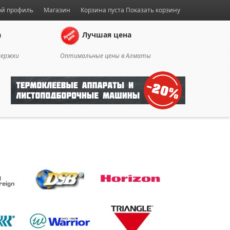
й профиль
Магазин
Корзина пуста
Показать корзину
а
Лучшая цена
держки
Оптимальные цены в Алматы