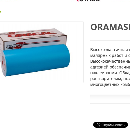
l
ORAMASK 
Высокоэластичная 
малярных работ и 
Высококачественны
адгезией обеспечи
наклеивании. Обла
растворителям, по
многоцветных ком