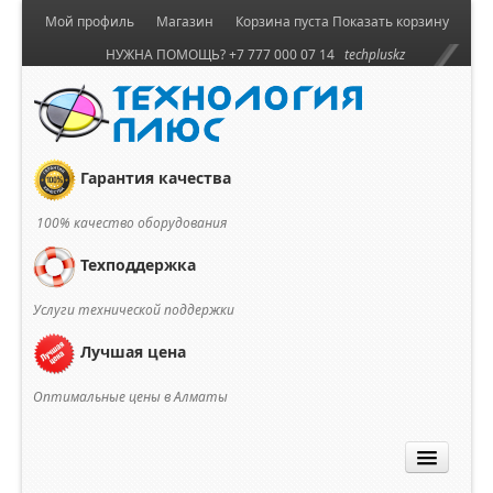
Мой профиль
Магазин
Корзина пуста
Показать корзину
НУЖНА ПОМОЩЬ? +7 777 000 07 14
techpluskz
Гарантия качества
100% качество оборудования
Техподдержка
Услуги технической поддержки
Лучшая цена
Оптимальные цены в Алматы